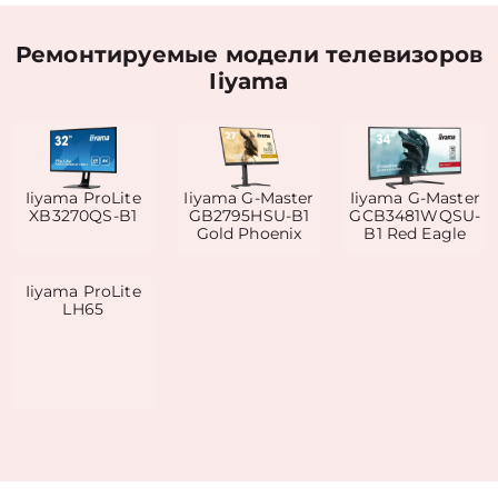
Ремонтируемые модели телевизоров
Iiyama
Iiyama ProLite
Iiyama G-Master
Iiyama G-Master
XB3270QS-B1
GB2795HSU-B1
GCB3481WQSU-
Gold Phoenix
B1 Red Eagle
Iiyama ProLite
LH65