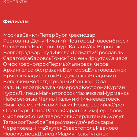
Контакты
Филиалы
Москва
Санкт-Петербург
Краснодар
Ростов-на-Дону
Нижний Новгород
Новосибирск
Челябинск
Екатеринбург
Казань
Уфа
Воронеж
Волгоград
Барнаул
Ижевск
Тольятти
Ярославль
Саратов
Хабаровск
Томск
Тюмень
Иркутск
Самара
Омск
Красноярск
Пермь
Ульяновск
Киров
Архангельск
Астрахань
Белгород
Благовещенск
Брянск
Владивосток
Владикавказ
Владимир
Волжский
Вологда
Грозный
Йошкар-Ола
Калининград
Калуга
Кемерово
Кострома
Курган
Курск
Липецк
Магнитогорск
Махачкала
Мурманск
Набережные Челны
Нальчик
Нижневартовск
Нижнекамск
Нижний Тагил
Новороссийск
Орёл
Оренбург
Пенза
Рязань
Саранск
Симферополь
Смоленск
Сочи
Ставрополь
Стерлитамак
Сургут
Таганрог
Тамбов
Тверь
Улан-Удэ
Чебоксары
Череповец
Чита
Якутск
Севастополь
Иваново
Новокузнецк
Донецк
Мариуполь
Луганск