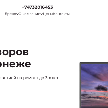
+74732016453
Бренд
О компании
Цены
Контакты
зоров
ронеже
арантией на ремонт до 3-х лет