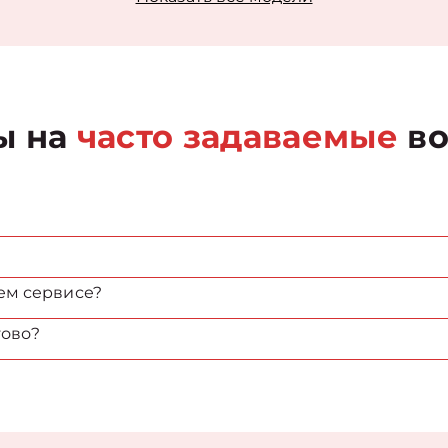
ы на
часто задаваемые
во
ем сервисе?
тово?