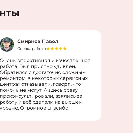
енты
Смирнов Павел
Оценка работы
О
Очень оперативная и качественная
Работу 
работа. Был приятно удивлён.
вопросы
Обратился с достаточно сложным
такие п
ремонтом, в некоторых сервисных
только 
центрах отказывали, говоря, что
информ
помочь не могут. А здесь сразу
оставит
проконсультировали, взялись за
здорово
работу и всё сделали на высшем
уровне. Огромное спасибо!